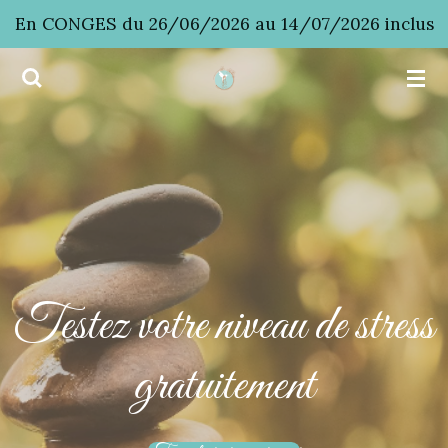
En CONGES du 26/06/2026 au 14/07/2026 inclus
Passer
au
contenu
principal
Testez votre niveau de stress
gratuitement