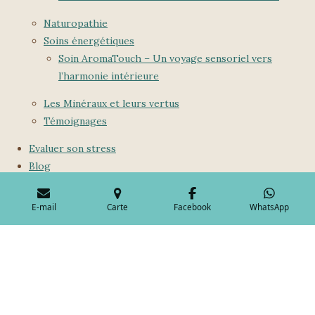
Naturopathie
Soins énergétiques
Soin AromaTouch – Un voyage sensoriel vers
l’harmonie intérieure
Les Minéraux et leurs vertus
Témoignages
Evaluer son stress
Blog
Programme de fidélité
Bonus
E-mail
Carte
Facebook
WhatsApp
© 2023 - 2026 moment-naturailes.fr
Propulsé par
Webador