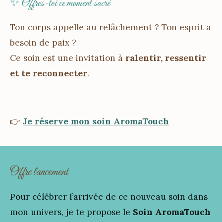
✨ Offres-toi ce moment sacré
Ton corps appelle au relâchement ? Ton esprit a
besoin de paix ?
Ce soin est une invitation à
ralentir, ressentir
et te reconnecter
.
👉
Je réserve mon soin AromaTouch
Offre lancement
Pour célébrer l’arrivée de ce nouveau soin dans
mon univers, je te propose le
Soin AromaTouch