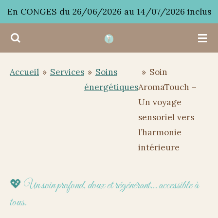
En CONGES du 26/06/2026 au 14/07/2026 inclus
Passer
au
contenu
principal
Accueil
»
Services
»
Soins
»
Soin
énergétiques
AromaTouch –
Un voyage
sensoriel vers
l’harmonie
intérieure
💖
Un soin profond, doux et régénérant… accessible à
tous.