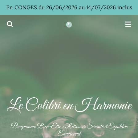
Passer
En CONGES du 26/06/2026 au 14/07/2026 inclus
au
contenu
principal
Le Colibri en Harmonie
Programme Bien-Être : Retrouver Sérénité et Equilibre
Emotionnel