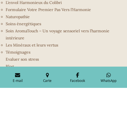
L’envol Harmonieux du Colibri
Formulaire Votre Premier Pas Vers l’Harmonie
Naturopathie
Soins énergétiques
Soin AromaTouch – Un voyage sensoriel vers l’harmonie
intérieure
Les Minéraux et leurs vertus
Témoignages
Evaluer son stress
Blog
Programme de fidélité
Bonus
E-mail
Carte
Facebook
WhatsApp
© 2023 - 2026 moment-naturailes.fr
Propulsé par
Webador