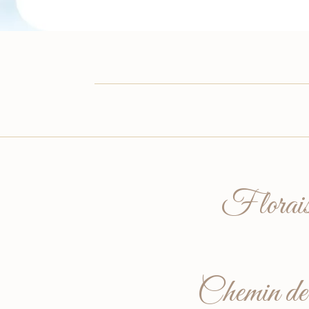
Florai
Chemin d