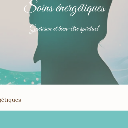
Un cadeau bien-être
Commander un chè
gétiques