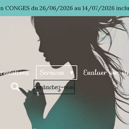
n CONGES du 26/06/2026 au 14/07/2026 incl
restations
Services
Evaluer son st
contactez-moi