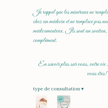
Je rappel que les minéraux ne remplac
chez un médecin et ne remplace pas non
médicamenteux. Ils sont un soutien, 
complément.
En savoir plus sur vous, votre vie ,
vous êtes!
type de consultation
▾