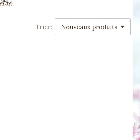
tre
Trier: