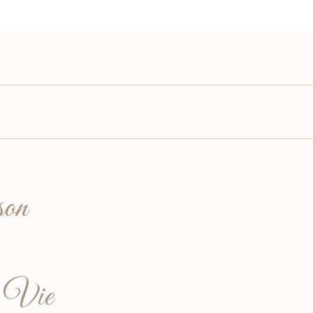
son
e Vie