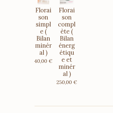
Florai
Florai
son
son
simpl
compl
e (
ète (
Bilan
Bilan
minér
énerg
al )
étiqu
e et
40,00 €
minér
al )
250,00 €