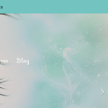
us
ress
Blog