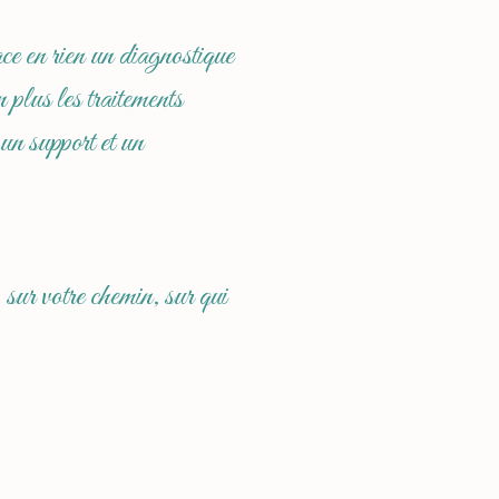
e en rien un diagnostique
 plus les traitements
un support et un
 sur votre chemin, sur qui