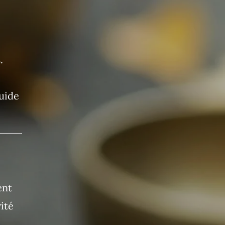
.
luide
ent
ité