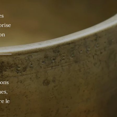
es
orise
on
ions
nes,
e le