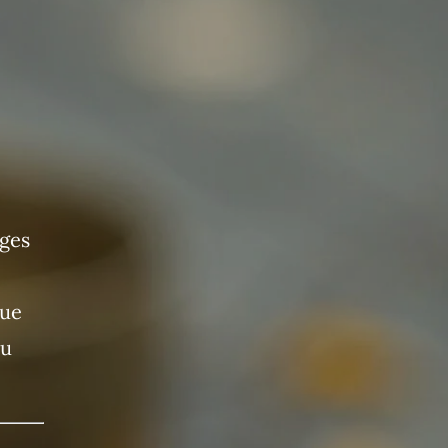
ages
que
au