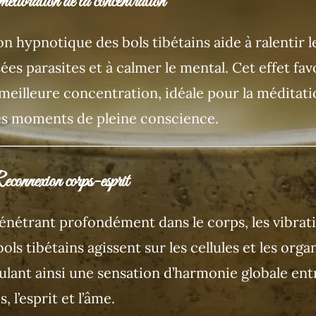
élioration de la concentration
on hypnotique des bols tibétains aide à ralentir l
ées parasites et à calmer le mental. Cet effet fav
meilleure concentration, idéale pour la méditati
es moments de pleine conscience.
connexion corps-esprit
énétrant profondément dans le corps, les vibrat
ols tibétains agissent sur les cellules et les orga
ulant ainsi une sensation d’harmonie globale entr
, l’esprit et l’âme.