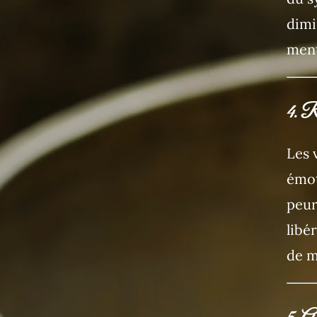
dimi
ment
4. Ré
Les 
émot
peur
libé
de m