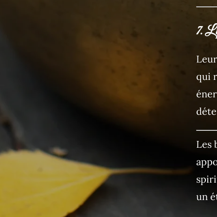
7. Li
Leur
qui 
éner
déte
Les 
appo
spir
un é