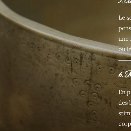
5. Am
Le s
pens
une 
ou l
6. Re
En p
des b
stim
corps