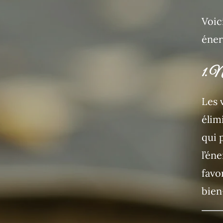
Voic
éner
1. Ne
Les 
élim
qui 
l’én
favo
bien