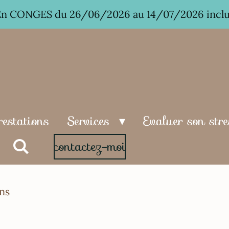
En CONGES du 26/06/2026 au 14/07/2026 inclu
restations
Services
Evaluer son stre
contactez-moi
ins