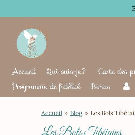
Passer
au
contenu
principal
Accueil
Qui suis-je?
Carte des p
Programme de fidélité
Bonus
Accueil
»
Blog
»
Les Bols Tibéta
Les Bols Tibétains