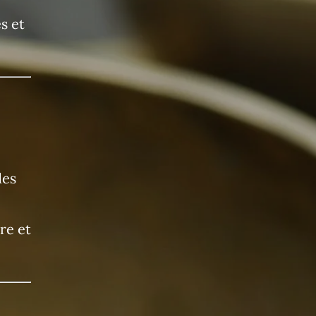
s et
des
re et