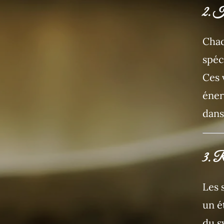
2. H
Chaq
spéc
Ces 
éner
dans
3. Re
Les 
un é
du s