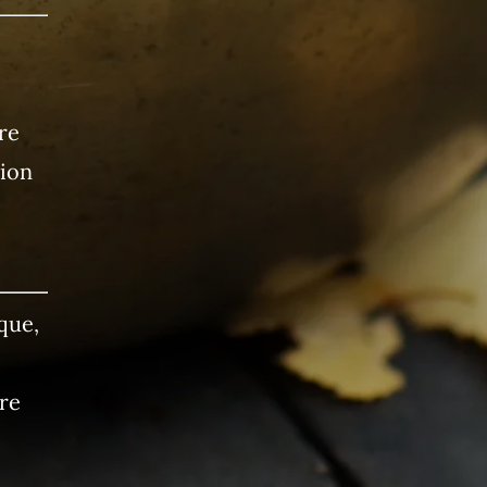
re
tion
que,
re