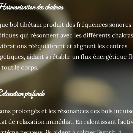
armonisation des chakras
ue bol tibétain produit des fréquences sonores
ifiques qui résonnent avec les différents chakras
vibrations rééquilibrent et alignent les centres
gétiques, aidant à rétablir un flux énergétique f
 tout le corps.
laxation profonde
sons prolongés et les résonances des bols induis
tat de relaxation immédiat. En ralentissant l’activ
ystème nerveux, ils aident à calmer l’esprit, à